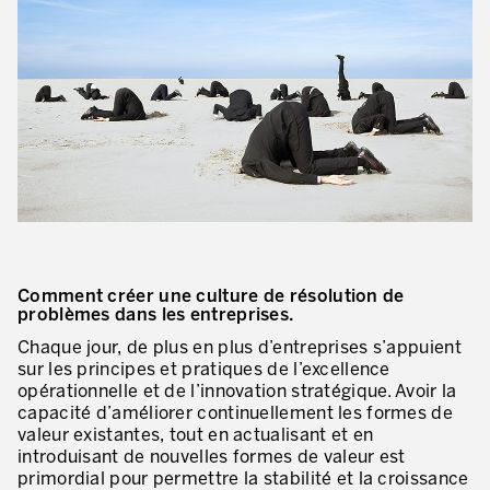
Innovation by Productivity™
Leadership et culture
Un héritage de 40 ans d’expérience
Nos clients – Expérience et résultats
Nos consultants et formateurs
PIÈCE JOINTE
Notre présence dans le monde
GUIDER LA TRANSFORMATION
Comment créer une culture de résolution de
problèmes dans les entreprises.
Guider la transformation de l’entreprise
Chaque jour, de plus en plus d’entreprises s’appuient
Développer votre compétitivité
sur les principes et pratiques de l’excellence
opérationnelle et de l’innovation stratégique. Avoir la
Construire l’entreprise Lean
capacité d’améliorer continuellement les formes de
valeur existantes, tout en actualisant et en
motion™ by Productivity
introduisant de nouvelles formes de valeur est
J'AUTORISE PRODUCTIVITY À M'ENVOYER DES E-MAILS.
primordial pour permettre la stabilité et la croissance
Management de la performance