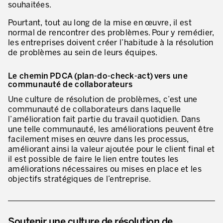
souhaitées.
* champs obligatoires
Innovation by Productivity™
Pourtant, tout au long de la mise en œuvre, il est
normal de rencontrer des problèmes. Pour y remédier,
Hoshin Kanri: Aligner votre organisation
les entreprises doivent créer l’habitude à la résolution
de problèmes au sein de leurs équipes.
Définir une stratégie de gestion d’actifs
Leadership et culture
Le chemin PDCA (plan-do-check-act) vers une
communauté de collaborateurs
DÉVELOPPEMENT DU LEADERSHIP
Une culture de résolution de problèmes, c’est une
communauté de collaborateurs dans laquelle
Développer des leaders à tous les niveaux
l’amélioration fait partie du travail quotidien. Dans
une telle communauté, les améliorations peuvent être
Coaching des dirigeants et des managers
facilement mises en œuvre dans les processus,
améliorant ainsi la valeur ajoutée pour le client final et
Le travail standard des leaders
il est possible de faire le lien entre toutes les
améliorations nécessaires ou mises en place et les
Développement des managers et superviseurs
objectifs stratégiques de l’entreprise.
Développement d’équipe
Développer la culture de résolution des problèmes
Soutenir une culture de résolution de