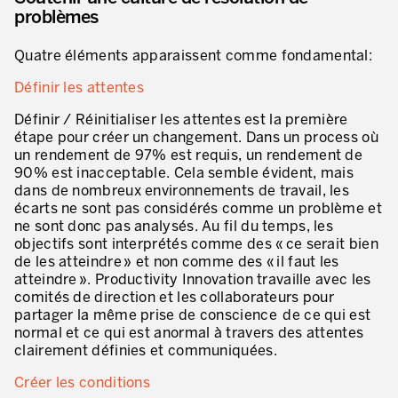
Evaluation de la maturité de la culture d’excellence opérationnelle
problèmes
ACTIVITÉS DE SERVICE
Quatre éléments apparaissent comme fondamental:
20 ans d’expérience Lean dans les services
Définir les attentes
Améliorer la qualité du service aux clients
Définir / Réinitialiser les attentes est la première
étape pour créer un changement. Dans un process où
Décloisonner et piloter les processus
un rendement de 97% est requis, un rendement de
90% est inacceptable. Cela semble évident, mais
Value Stream Management
dans de nombreux environnements de travail, les
écarts ne sont pas considérés comme un problème et
Développement de nouveaux produits
ne sont donc pas analysés. Au fil du temps, les
objectifs sont interprétés comme des « ce serait bien
Management visuel
de les atteindre » et non comme des « il faut les
atteindre ». Productivity Innovation travaille avec les
Méthodologies Lean appliquées aux services
comités de direction et les collaborateurs pour
partager la même prise de conscience de ce qui est
5S et Lean Office
normal et ce qui est anormal à travers des attentes
clairement définies et communiquées.
Indicateurs de performance
Créer les conditions
Lean Six Sigma et voix du client