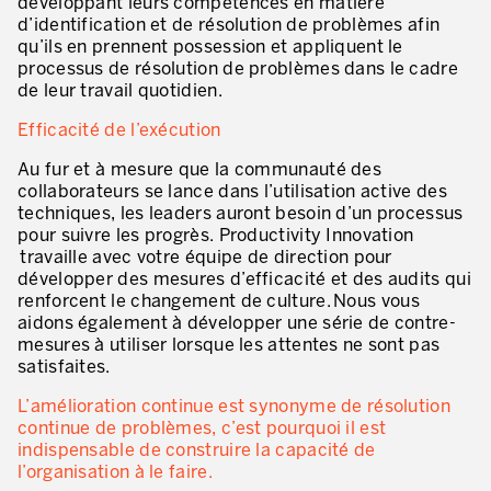
développant leurs compétences en matière
Lean Management
d’identification et de résolution de problèmes afin
qu’ils en prennent possession et appliquent le
Lean Manufacturing
processus de résolution de problèmes dans le cadre
de leur travail quotidien.
TPM – Total Productive Maintenance
Efficacité de l’exécution
Gestion totale des actifs et TPM
Au fur et à mesure que la communauté des
Les piliers de la TPM
collaborateurs se lance dans l’utilisation active des
techniques, les leaders auront besoin d’un processus
Déploiement de la TPM
pour suivre les progrès. Productivity Innovation
travaille avec votre équipe de direction pour
Gestion Lean des flux
développer des mesures d’efficacité et des audits qui
renforcent le changement de culture.
Nous vous
Construire les capacités internes de l’organisation
aidons également à développer une série de contre-
mesures à utiliser lorsque les attentes ne sont pas
3P – Développement Produits/Process
satisfaites.
Réduction des coûts
L’amélioration continue est synonyme de résolution
continue de problèmes, c’est pourquoi il est
Optimisation de la Supply Chain
indispensable de construire la capacité de
l’organisation à le faire.
Management visuel