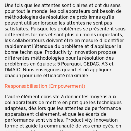
Une fois que les attentes sont claires et ont du sens
Lean dans les activités de service
pour tout le monde, les collaborateurs ont besoin de
méthodologies de résolution de problèmes qu’ils
Lean dans les centres de recherche
peuvent utiliser lorsque les attentes ne sont pas
satisfaites. Puisque les problèmes se présentent sous
Lean dans les services de support
différentes formes et sont plus ou moins importants,
les collaborateurs doivent être en mesure d’identifier
Lean dans les services de santé
rapidement l’étendue du problème et d’appliquer la
bonne technique. Productivity Innovation propose
Lean dans les laboratoires
différentes méthodologies pour la résolution des
problèmes en équipes: 5 Pourquoi, CEDAC, A3 et
Lean dans les systèmes d’information
DMAIC. Nous enseignons quand et où appliquer
chacun pour une efficacité maximale.
Lean dans les secteurs financiers
Responsabilisation (Empowerment)
Nous formons, nous certifions …
L’autre élément consiste à donner les moyens aux
MÉTIERS DE L’INDUSTRIE
collaborateurs de mettre en pratique les techniques
adaptées, dès lors que les attentes de performance
Lean Consulting
apparaissent clairement, et que les écarts de
performance sont visibles. Productivity Innovation
Déploiement des objectifs : Hoshin kanri
forme et guide la communauté de vos employés, en