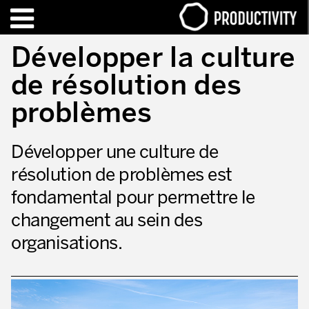
EN
FR
Développer la culture
de résolution des
FORMATIONS – CERTIFICATIONS
Contact Productivity
Fermer
problèmes
HIGHLIGHTS
Développer une culture de
TALKS OF MOTION™
résolution de problèmes est
QUI SOMMES-NOUS
fondamental pour permettre le
Editorial
changement au sein des
Nous sommes Productivity!
organisations.
Notre mission – Enterprise in motion™
Excellence opérationnelle