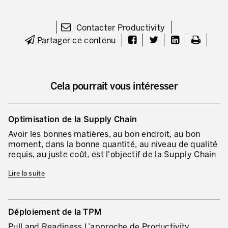
Evaluation de la maturité de la culture d’excellence opérationnelle
Contacter Productivity
ACTIVITÉS DE SERVICE
Partager ce contenu
20 ans d’expérience Lean dans les services
Améliorer la qualité du service aux clients
Cela pourrait vous intéresser
Décloisonner et piloter les processus
Value Stream Management
Optimisation de la Supply Chain
Développement de nouveaux produits
Avoir les bonnes matières, au bon endroit, au bon
moment, dans la bonne quantité, au niveau de qualité
Management visuel
requis, au juste coût, est l'objectif de la Supply Chain
Méthodologies Lean appliquées aux services
Lire la suite
5S et Lean Office
Indicateurs de performance
Déploiement de la TPM
Lean Six Sigma et voix du client
Pull and Readiness L’approche de Productivity