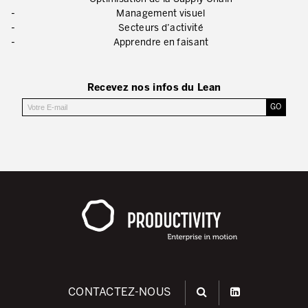
Lean Management
Management visuel
Secteurs d’activité
Lean Manufacturing
Apprendre en faisant
TPM – Total Productive Maintenance
Recevez nos infos du Lean
Gestion totale des actifs et TPM
Les piliers de la TPM
Déploiement de la TPM
Gestion Lean des flux
Construire les capacités internes de l’organisation
3P – Développement Produits/Process
Réduction des coûts
Optimisation de la Supply Chain
CONTACTEZ-NOUS
Management visuel