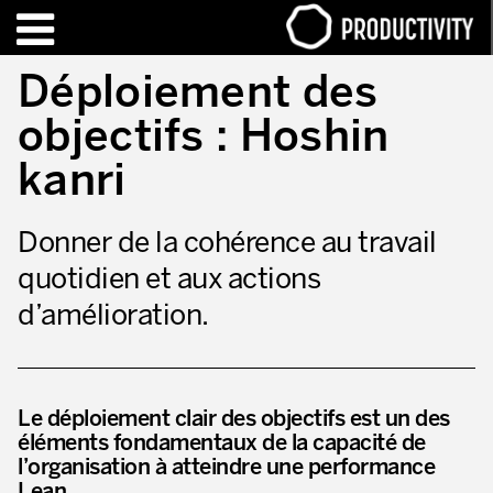
EN
FR
Déploiement des
objectifs : Hoshin
FORMATIONS – CERTIFICATIONS
Contact Productivity
Fermer
kanri
HIGHLIGHTS
Donner de la cohérence au travail
TALKS OF MOTION™
quotidien et aux actions
QUI SOMMES-NOUS
d’amélioration.
Editorial
Nous sommes Productivity!
Le déploiement clair des objectifs est un des
Notre mission – Enterprise in motion™
éléments fondamentaux de la capacité de
l’organisation à atteindre une performance
Excellence opérationnelle
Lean.