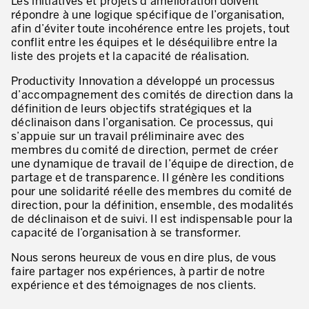
Les initiatives et projets d’amélioration doivent
répondre à une logique spécifique de l’organisation,
* champs obligatoires
Innovation by Productivity™
afin d’éviter toute incohérence entre les projets, tout
conflit entre les équipes et le déséquilibre entre la
Hoshin Kanri: Aligner votre organisation
liste des projets et la capacité de réalisation.
Définir une stratégie de gestion d’actifs
Productivity Innovation a développé un processus
d’accompagnement des comités de direction dans la
Leadership et culture
définition de leurs objectifs stratégiques et la
déclinaison dans l’organisation. Ce processus, qui
DÉVELOPPEMENT DU LEADERSHIP
s’appuie sur un travail préliminaire avec des
membres du comité de direction, permet de créer
Développer des leaders à tous les niveaux
une dynamique de travail de l’équipe de direction, de
partage et de transparence. Il génère les conditions
Coaching des dirigeants et des managers
pour une solidarité réelle des membres du comité de
direction, pour la définition, ensemble, des modalités
Le travail standard des leaders
de déclinaison et de suivi. Il est indispensable pour la
capacité de l’organisation à se transformer.
Développement des managers et superviseurs
Nous serons heureux de vous en dire plus, de vous
Développement d’équipe
faire partager nos expériences, à partir de notre
expérience et des témoignages de nos clients.
Développer la culture de résolution des problèmes