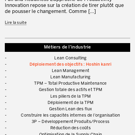
Innovation repose sur la création de tirer plutôt que
Lean dans les activités de service
de pousser le changement. Comme […]
Lean dans les centres de recherche
Lire la suite
Lean dans les services de support
Lean dans les services de santé
Métiers de l’industrie
Lean dans les laboratoires
Lean Consulting
Déploiement des objectifs : Hoshin kanri
Lean dans les systèmes d’information
Lean Management
Lean Manufacturing
Lean dans les secteurs financiers
TPM – Total Productive Maintenance
Gestion totale des actifs et TPM
Nous formons, nous certifions …
Les piliers de la TPM
Déploiement de la TPM
MÉTIERS DE L’INDUSTRIE
Gestion Lean des flux
Construire les capacités internes de l’organisation
Lean Consulting
3P – Développement Produits/Process
Déploiement des objectifs : Hoshin kanri
Réduction des coûts
Optimisation de la Supply Chain