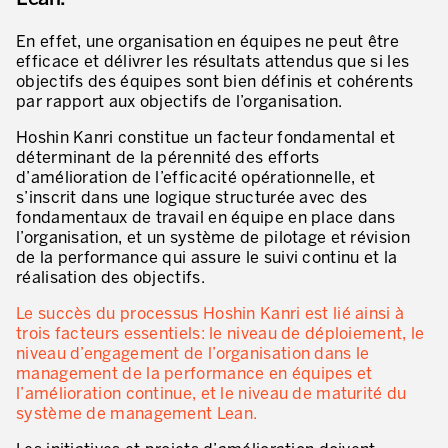
Innovation by Productivity™
En effet, une organisation en équipes ne peut être
Leadership et culture
efficace et délivrer les résultats attendus que si les
objectifs des équipes sont bien définis et cohérents
Un héritage de 40 ans d’expérience
par rapport aux objectifs de l’organisation.
Nos clients – Expérience et résultats
Hoshin Kanri constitue un facteur fondamental et
déterminant de la pérennité des efforts
Nos consultants et formateurs
d’amélioration de l’efficacité opérationnelle, et
PIÈCE JOINTE
s’inscrit dans une logique structurée avec des
Notre présence dans le monde
fondamentaux de travail en équipe en place dans
l’organisation, et un système de pilotage et révision
GUIDER LA TRANSFORMATION
de la performance qui assure le suivi continu et la
réalisation des objectifs.
Guider la transformation de l’entreprise
Le succès du processus Hoshin Kanri est lié ainsi à
Développer votre compétitivité
trois facteurs essentiels: le niveau de déploiement, le
niveau d’engagement de l’organisation dans le
Construire l’entreprise Lean
management de la performance en équipes et
l’amélioration continue, et le niveau de maturité du
motion™ by Productivity
système de management Lean.
J'AUTORISE PRODUCTIVITY À M'ENVOYER DES E-MAILS.
Management de la performance