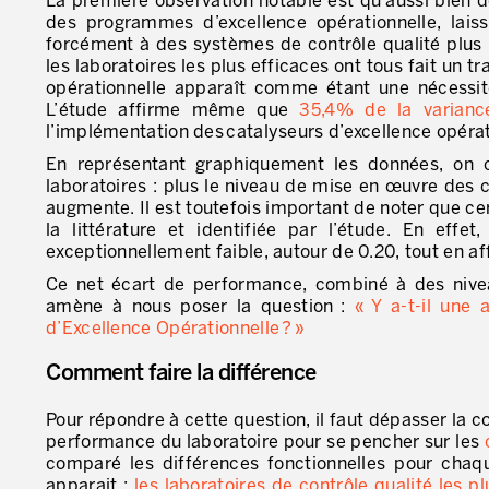
La première observation notable est qu’aussi bien 
des programmes d’excellence opérationnelle, lai
forcément à des systèmes de contrôle qualité plu
les laboratoires les plus efficaces ont tous fait un tr
opérationnelle apparaît comme étant une nécessité
L’étude affirme même que
35,4% de la variance
l’implémentation des catalyseurs d’excellence opérat
En représentant graphiquement les données, on c
laboratoires : plus le niveau de mise en œuvre des c
augmente. Il est toutefois important de noter que cer
la littérature et identifiée par l’étude. En effe
exceptionnellement faible, autour de 0.20, tout en a
Ce net écart de performance, combiné à des nive
amène à nous poser la question :
« Y a-t-il une
d’Excellence Opérationnelle ? »
Comment faire la différence
Pour répondre à cette question, il faut dépasser la 
performance du laboratoire pour se pencher sur les
comparé les différences fonctionnelles pour chaqu
apparait :
les laboratoires de contrôle qualité les 