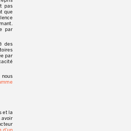
repris
t pas
nt que
llence
rmant.
e par
é des
toires
ée par
cacité
, nous
gramme
 et la
 avoir
ucteur
n d’un