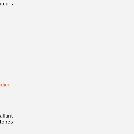
ateurs
ndice
allant
toires