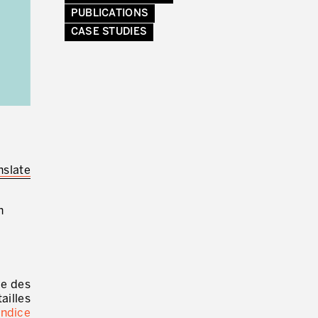
PUBLICATIONS
CASE STUDIES
ENVOYER DES E-MAILS.
nslate
n
se des
ailles
indice