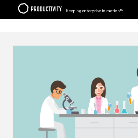
Keeping enterprise in motion™
Contact Productivity