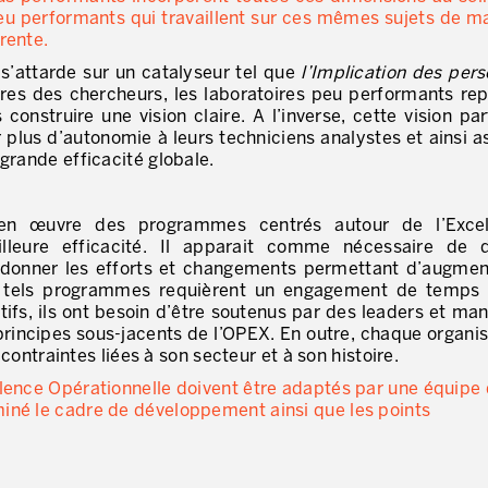
eu performants qui travaillent sur ces mêmes sujets de m
rente.
 s’attarde sur un catalyseur tel que
l’Implication des per
res des chercheurs, les laboratoires peu performants re
onstruire une vision claire. A l’inverse, cette vision pa
plus d’autonomie à leurs techniciens analystes et ainsi a
grande efficacité globale.
en œuvre des programmes centrés autour de l’Excel
lleure efficacité. Il apparait comme nécessaire de d
rdonner les efforts et changements permettant d’augmen
de tels programmes requièrent un engagement de temps
ifs, ils ont besoin d’être soutenus par des leaders et ma
 principes sous-jacents de l’OPEX. En outre, chaque organis
 contraintes liées à son secteur et à son histoire.
llence Opérationnelle doivent être adaptés par une équipe
iné le cadre de développement ainsi que les points