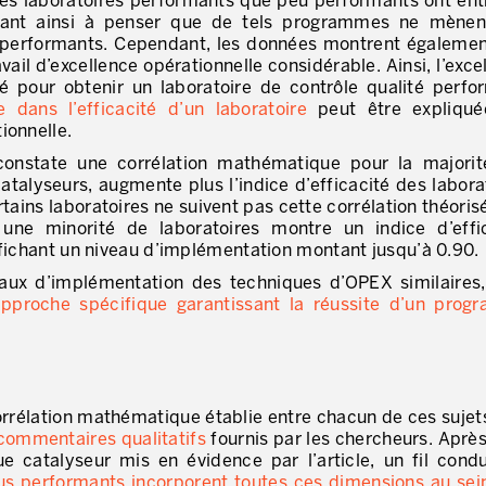
des laboratoires performants que peu performants ont ent
ssant ainsi à penser que de tels programmes ne mènen
s performants. Cependant, les données montrent égaleme
avail d’excellence opérationnelle considérable. Ainsi, l’exce
 pour obtenir un laboratoire de contrôle qualité perfo
 dans l’efficacité d’un laboratoire
peut être expliqué
ionnelle.
onstate une corrélation mathématique pour la majorit
atalyseurs, augmente plus l’indice d’efficacité des labora
tains laboratoires ne suivent pas cette corrélation théoris
t, une minorité de laboratoires montre un indice d’effi
ffichant un niveau d’implémentation montant jusqu’à 0.90.
aux d’implémentation des techniques d’OPEX similaires
 approche spécifique garantissant la réussite d’un pro
corrélation mathématique établie entre chacun de ces sujets
commentaires qualitatifs
fournis par les chercheurs. Après
e catalyseur mis en évidence par l’article, un fil cond
plus performants incorporent toutes ces dimensions au sei