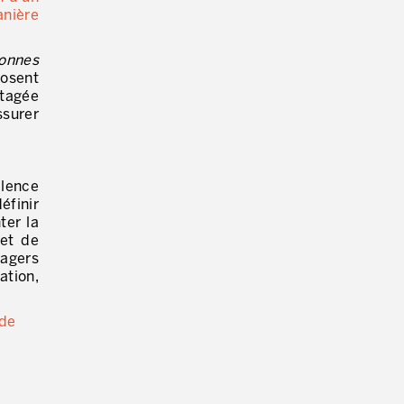
anière
sonnes
posent
rtagée
ssurer
lence
éfinir
ter la
 et de
nagers
ation,
 de