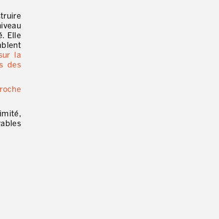
truire
iveau
. Elle
mblent
sur la
ts des
proche
imité,
rables