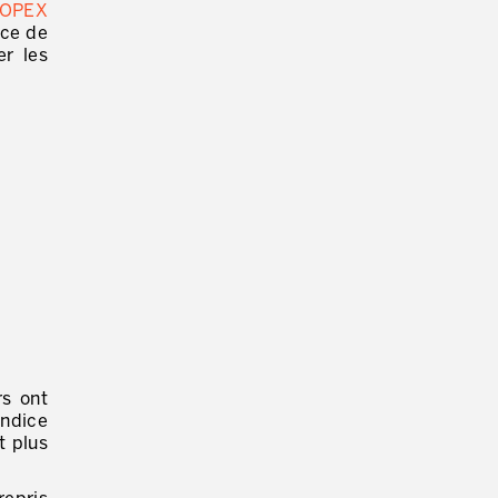
’OPEX
nce de
er les
rs ont
indice
t plus