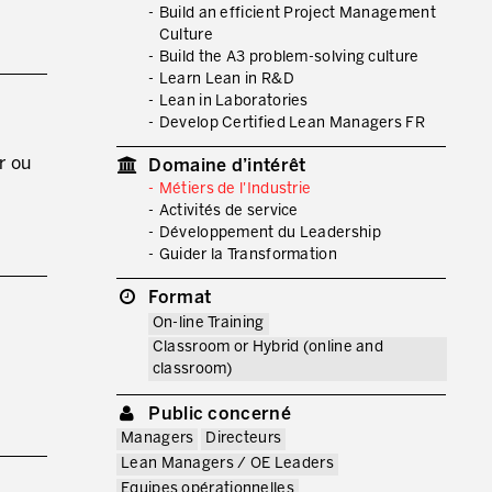
Build an efficient Project Management
Culture
Build the A3 problem-solving culture
ENVOYER DES E-MAILS.
Learn Lean in R&D
Lean in Laboratories
Develop Certified Lean Managers FR
r ou
Domaine d’intérêt
Métiers de l'Industrie
Activités de service
Développement du Leadership
Guider la Transformation
Format
On-line Training
Classroom or Hybrid (online and
classroom)
Public concerné
Managers
Directeurs
Lean Managers / OE Leaders
Equipes opérationnelles