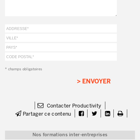
Lean Management
Lean Manufacturing
TPM – Total Productive Maintenance
Gestion totale des actifs et TPM
Les piliers de la TPM
Déploiement de la TPM
* champs obligatoires
Gestion Lean des flux
Construire les capacités internes de l’organisation
3P – Développement Produits/Process
Contacter Productivity
Réduction des coûts
Partager ce contenu
Optimisation de la Supply Chain
Nos formations inter-entreprises
Management visuel