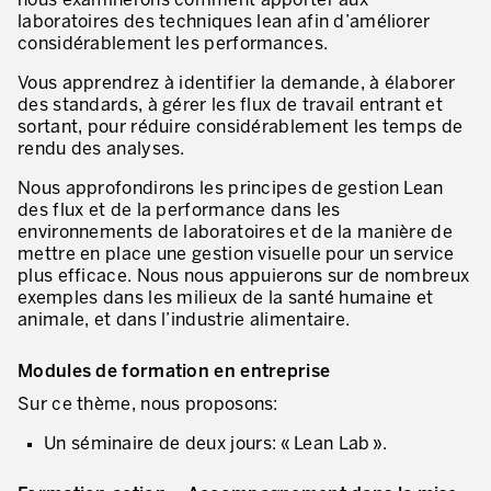
nous examinerons comment apporter aux
Innovation by Productivity™
laboratoires des techniques lean afin d’améliorer
considérablement les performances.
Leadership et culture
Vous apprendrez à identifier la demande, à élaborer
Un héritage de 40 ans d’expérience
des standards, à gérer les flux de travail entrant et
sortant, pour réduire considérablement les temps de
Nos clients – Expérience et résultats
rendu des analyses.
Nous approfondirons les principes de gestion Lean
Nos consultants et formateurs
des flux et de la performance dans les
PIÈCE JOINTE
Notre présence dans le monde
environnements de laboratoires et de la manière de
mettre en place une gestion visuelle pour un service
GUIDER LA TRANSFORMATION
plus efficace. Nous nous appuierons sur de nombreux
exemples dans les milieux de la santé humaine et
Guider la transformation de l’entreprise
animale, et dans l’industrie alimentaire.
Développer votre compétitivité
Modules de formation en entreprise
Construire l’entreprise Lean
Sur ce thème, nous proposons:
Un séminaire de deux jours: « Lean Lab ».
motion™ by Productivity
J'AUTORISE PRODUCTIVITY À M'ENVOYER DES E-MAILS.
Management de la performance