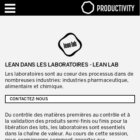
EN
FR
FORMATIONS – CERTIFICATIONS
Contact Productivity
Fermer
HIGHLIGHTS
LEAN DANS LES LABORATOIRES - LEAN LAB
TALKS OF MOTION™
Les laboratoires sont au coeur des processus dans de
nombreuses industries: industries pharmaceutique,
QUI SOMMES-NOUS
alimentaire et chimique.
Editorial
CONTACTEZ-NOUS
Nous sommes Productivity!
Du contrôle des matières premières au contrôle et à
la validation des produits semi-finis ou finis pour la
Notre mission – Enterprise in motion™
libération des lots, les laboratoires sont essentiels
Excellence opérationnelle
dans la chaîne de valeur. Au cours de cette session,