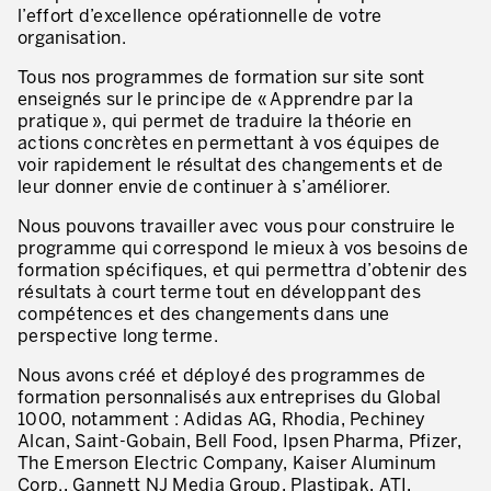
l’effort d’excellence opérationnelle de votre
Evaluation de la maturité de la culture d’excellence opérationnelle
organisation.
ACTIVITÉS DE SERVICE
Tous nos programmes de formation sur site sont
enseignés sur le principe de « Apprendre par la
20 ans d’expérience Lean dans les services
pratique », qui permet de traduire la théorie en
actions concrètes en permettant à vos équipes de
Améliorer la qualité du service aux clients
voir rapidement le résultat des changements et de
leur donner envie de continuer à s’améliorer.
Décloisonner et piloter les processus
Nous pouvons travailler avec vous pour construire le
Value Stream Management
programme qui correspond le mieux à vos besoins de
formation spécifiques, et qui permettra d’obtenir des
Développement de nouveaux produits
résultats à court terme tout en développant des
compétences et des changements dans une
Management visuel
perspective long terme.
Méthodologies Lean appliquées aux services
Nous avons créé et déployé des programmes de
formation personnalisés aux entreprises du Global
5S et Lean Office
1000, notamment : Adidas AG, Rhodia, Pechiney
Alcan, Saint-Gobain, Bell Food, Ipsen Pharma, Pfizer,
Indicateurs de performance
The Emerson Electric Company, Kaiser Aluminum
Corp., Gannett NJ Media Group, Plastipak, ATI,
Lean Six Sigma et voix du client