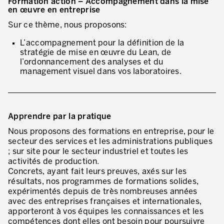
Formation action – Accompagnement dans la mise
en œuvre en entreprise
* champs obligatoires
Innovation by Productivity™
Sur ce thème, nous proposons:
Hoshin Kanri: Aligner votre organisation
L’accompagnement pour la définition de la
stratégie de mise en œuvre du Lean, de
Définir une stratégie de gestion d’actifs
l’ordonnancement des analyses et du
management visuel dans vos laboratoires.
Leadership et culture
DÉVELOPPEMENT DU LEADERSHIP
Développer des leaders à tous les niveaux
Apprendre par la pratique
Nous proposons des formations en entreprise, pour le
Coaching des dirigeants et des managers
secteur des services et les administrations publiques
; sur site pour le secteur industriel et toutes les
Le travail standard des leaders
activités de production.
Concrets, ayant fait leurs preuves, axés sur les
Développement des managers et superviseurs
résultats, nos programmes de formations solides,
expérimentés depuis de très nombreuses années
Développement d’équipe
avec des entreprises françaises et internationales,
apporteront à vos équipes les connaissances et les
Développer la culture de résolution des problèmes
compétences dont elles ont besoin pour poursuivre