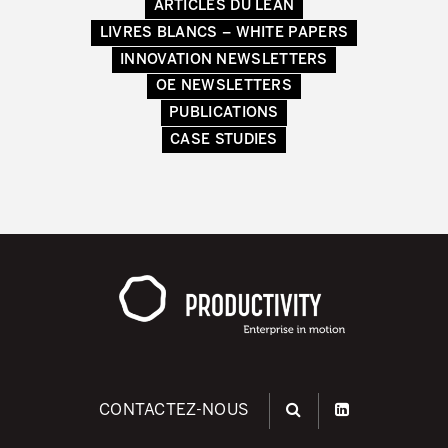
ARTICLES DU LEAN
LIVRES BLANCS – WHITE PAPERS
Lean dans les activités de service
INNOVATION NEWSLETTERS
Lean dans les centres de recherche
OE NEWSLETTERS
Lean dans les services de support
PUBLICATIONS
CASE STUDIES
Lean dans les services de santé
Lean dans les laboratoires
Lean dans les systèmes d’information
Lean dans les secteurs financiers
Nous formons, nous certifions …
MÉTIERS DE L’INDUSTRIE
Lean Consulting
CONTACTEZ-NOUS
Déploiement des objectifs : Hoshin kanri