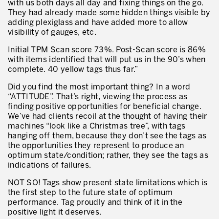
with us both days all day and fixing things on the go.
Innovation by Productivity™
They had already made some hidden things visible by
adding plexiglass and have added more to allow
Leadership et culture
visibility of gauges, etc.
Un héritage de 40 ans d’expérience
Initial TPM Scan score 73%. Post-Scan score is 86%
with items identified that will put us in the 90’s when
Nos clients – Expérience et résultats
complete. 40 yellow tags thus far.”
Nos consultants et formateurs
Did you find the most important thing? In a word
PIÈCE JOINTE
“ATTITUDE”. That’s right, viewing the process as
Notre présence dans le monde
finding positive opportunities for beneficial change.
We’ve had clients recoil at the thought of having their
GUIDER LA TRANSFORMATION
machines “look like a Christmas tree”, with tags
hanging off them, because they don’t see the tags as
Guider la transformation de l’entreprise
the opportunities they represent to produce an
optimum state/condition; rather, they see the tags as
Développer votre compétitivité
indications of failures.
Construire l’entreprise Lean
NOT SO! Tags show present state limitations which is
the first step to the future state of optimum
motion™ by Productivity
performance. Tag proudly and think of it in the
J'AUTORISE PRODUCTIVITY À M'ENVOYER DES E-MAILS.
positive light it deserves.
Management de la performance