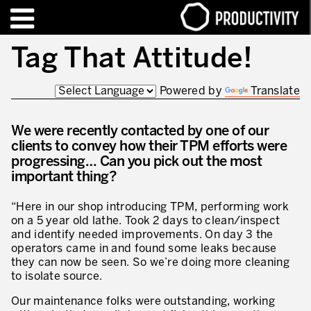
EN
FR
Tag That Attitude!
Powered by
Translate
FORMATIONS – CERTIFICATIONS
Contact Productivity
Fermer
HIGHLIGHTS
We were recently contacted by one of our
clients to convey how their TPM efforts were
TALKS OF MOTION™
progressing… Can you pick out the most
important thing?
QUI SOMMES-NOUS
“Here in our shop introducing TPM, performing work
Editorial
on a 5 year old lathe. Took 2 days to clean/inspect
and identify needed improvements. On day 3 the
Nous sommes Productivity!
operators came in and found some leaks because
they can now be seen. So we’re doing more cleaning
Notre mission – Enterprise in motion™
to isolate source.
Excellence opérationnelle
Our maintenance folks were outstanding, working