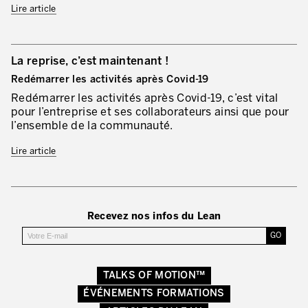
Lire article
Evaluation de la maturité de la culture d’excellence opérationnelle
ACTIVITÉS DE SERVICE
La reprise, c’est maintenant !
20 ans d’expérience Lean dans les services
Redémarrer les activités après Covid-19
Améliorer la qualité du service aux clients
Redémarrer les activités après Covid-19, c’est vital
pour l’entreprise et ses collaborateurs ainsi que pour
Décloisonner et piloter les processus
l’ensemble de la communauté.
Value Stream Management
Lire article
Développement de nouveaux produits
Management visuel
Recevez nos infos du Lean
Méthodologies Lean appliquées aux services
5S et Lean Office
TALKS OF MOTION™
Indicateurs de performance
ÉVÉNEMENTS FORMATIONS
Lean Six Sigma et voix du client