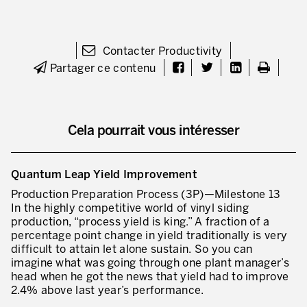
* champs obligatoires
Innovation by Productivity™
Hoshin Kanri: Aligner votre organisation
Contacter Productivity
Partager ce contenu
Définir une stratégie de gestion d’actifs
Leadership et culture
Cela pourrait vous intéresser
DÉVELOPPEMENT DU LEADERSHIP
Développer des leaders à tous les niveaux
Quantum Leap Yield Improvement
Coaching des dirigeants et des managers
Production Preparation Process (3P)—Milestone 13
In the highly competitive world of vinyl siding
Le travail standard des leaders
production, “process yield is king.” A fraction of a
percentage point change in yield traditionally is very
Développement des managers et superviseurs
difficult to attain let alone sustain. So you can
imagine what was going through one plant manager’s
Développement d’équipe
head when he got the news that yield had to improve
2.4% above last year’s performance.
Développer la culture de résolution des problèmes